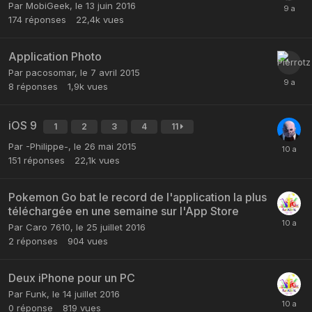
Par
MobiGeek
,
le 13 juin 2016
174
réponses
22,4k
vues
Application Photo
Par
pacosomar
,
le 7 avril 2015
8
réponses
1,9k
vues
iOS 9
1
2
3
4
11
Par
-Philippe-
,
le 26 mai 2015
151
réponses
22,1k
vues
Pokemon Go bat le record de l'application la plus
téléchargée en une semaine sur l'App Store
Par
Caro 7610
,
le 25 juillet 2016
2
réponses
904
vues
Deux iPhone pour un PC
Par
Funk
,
le 14 juillet 2016
0
réponse
819
vues