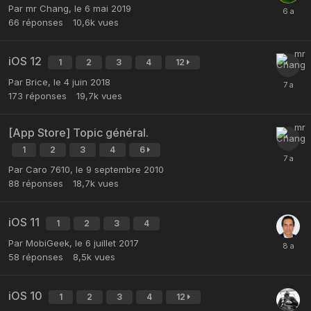
Par
mr Chang
,
le 6 mai 2019
66
réponses
10,6k
vues
iOS 12
1
2
3
4
12
Par
Brice
,
le 4 juin 2018
173
réponses
19,7k
vues
[App Store] Topic général.
1
2
3
4
6
Par
Caro 7610
,
le 9 septembre 2010
88
réponses
18,7k
vues
iOS 11
1
2
3
4
Par
MobiGeek
,
le 6 juillet 2017
58
réponses
8,5k
vues
iOS 10
1
2
3
4
12