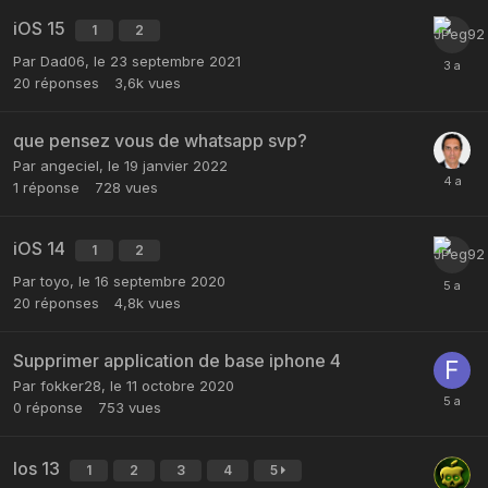
iOS 15
1
2
Par
Dad06
,
le 23 septembre 2021
20
réponses
3,6k
vues
que pensez vous de whatsapp svp?
Par
angeciel
,
le 19 janvier 2022
1
réponse
728
vues
iOS 14
1
2
Par
toyo
,
le 16 septembre 2020
20
réponses
4,8k
vues
Supprimer application de base iphone 4
Par
fokker28
,
le 11 octobre 2020
0
réponse
753
vues
Ios 13
1
2
3
4
5