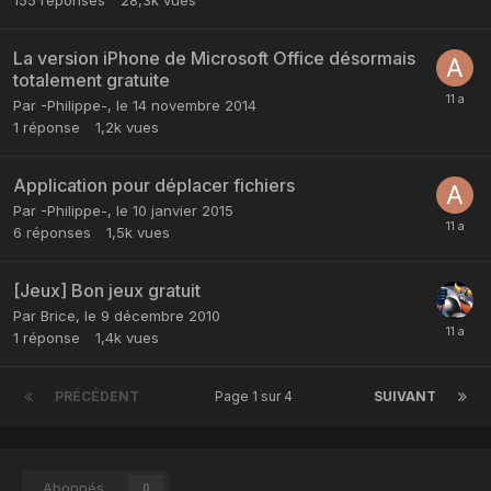
La version iPhone de Microsoft Office désormais
totalement gratuite
Par
-Philippe-
,
le 14 novembre 2014
1
réponse
1,2k
vues
Application pour déplacer fichiers
Par
-Philippe-
,
le 10 janvier 2015
6
réponses
1,5k
vues
[Jeux] Bon jeux gratuit
Par
Brice
,
le 9 décembre 2010
1
réponse
1,4k
vues
PRÉCÉDENT
Page 1 sur 4
SUIVANT
Abonnés
0