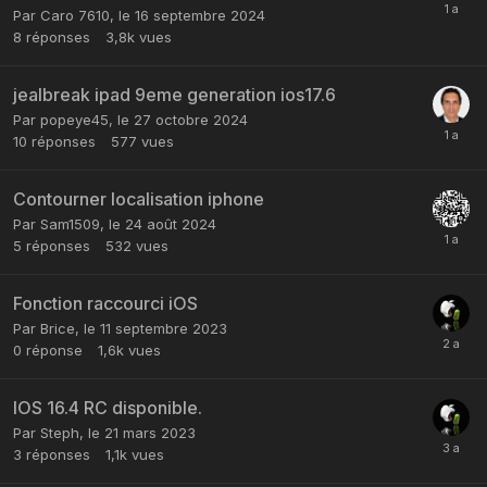
Par
Caro 7610
,
le 16 septembre 2024
8
réponses
3,8k
vues
jealbreak ipad 9eme generation ios17.6
Par
popeye45
,
le 27 octobre 2024
10
réponses
577
vues
Contourner localisation iphone
Par
Sam1509
,
le 24 août 2024
5
réponses
532
vues
Fonction raccourci iOS
Par
Brice
,
le 11 septembre 2023
0
réponse
1,6k
vues
IOS 16.4 RC disponible.
Par
Steph
,
le 21 mars 2023
3
réponses
1,1k
vues