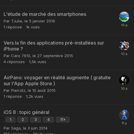
L'étude de marché des smartphones
Par
TJulie
,
le 5 janvier 2016
1
réponse
1k
vues
Vers la fin des applications pré-installées sur
iPhone ?
Par
Caro 7610
,
le 27 septembre 2015
4
réponses
1,5k
vues
AirPano: voyager en réalité augmente ( gratuite
sur l'App Apple Store )
Par
Pierrotz
,
le 10 août 2015
1
réponse
1,2k
vues
iOS 8 : topic général
1
2
3
4
11
Par
Saga
,
le 3 juin 2014
155
réponses
28,3k
vues