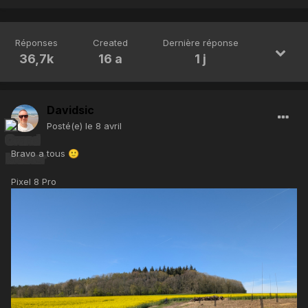
Réponses
Created
Dernière réponse
36,7k
16 a
1 j
Davidsic
Posté(e)
le 8 avril
Bravo a tous
🙂
Pixel 8 Pro