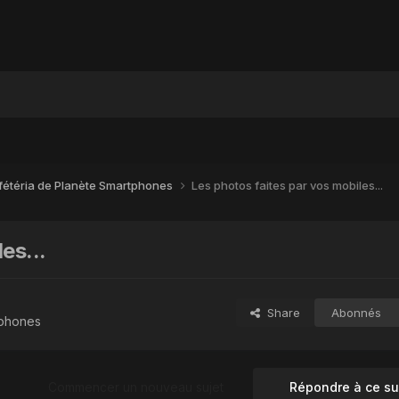
fétéria de Planète Smartphones
Les photos faites par vos mobiles...
es...
Share
Abonnés
tphones
Commencer un nouveau sujet
Répondre à ce su