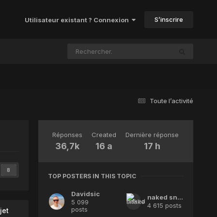
S’inscrire
Utilisateur existant ? Connexion
Toute l’activité
Réponses
Created
Dernière réponse
36,7k
16 a
17 h
8
TOP POSTERS IN THIS TOPIC
Davidsic
naked snake
5 099
4 615 posts
posts
jet