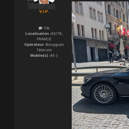
V.I.P.
7,1k
Localisation :
92/78,
FRANCE
Opérateur :
Bouygues
Télécom
Mobile(s) :
All :)