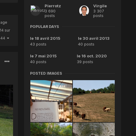
Pierrotz
Virgile
3 690
3 307
posts
posts
Page
POPULAR DAYS
14 sur
444
le 18 avril 2015
le 30 avril 2013
43 posts
40 posts
le 7 mai 2015
le 16 oct. 2020
40 posts
39 posts
POSTED IMAGES