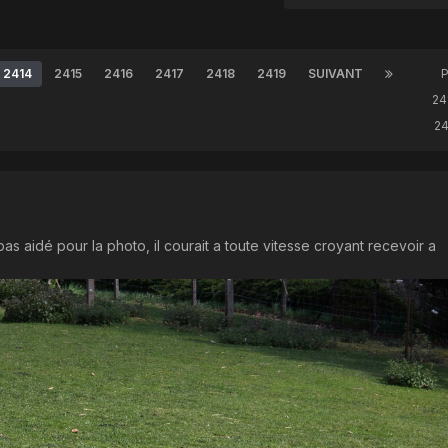
2414
2415
2416
2417
2418
2419
SUIVANT
24
2
as aidé pour la photo, il courait a toute vitesse croyant recevoir a