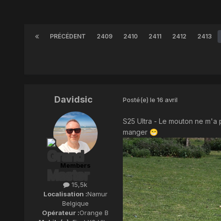
PRÉCÉDENT
2409
2410
2411
2412
2413
Davidsic
Posté(e)
le 16 avril
S25 Ultra - Le mouton ne m'a p
manger
😁
Members
15,5k
Localisation :
Namur
Belgique
Opérateur :
Orange B