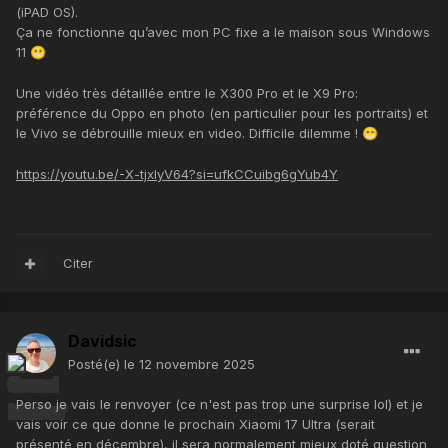
(iPAD OS).
Ça ne fonctionne qu’avec mon PC fixe a le maison sous Windows
11
😬
Une vidéo très détaillée entre le X300 Pro et le X9 Pro:
préférence du Oppo en photo (en particulier pour les portraits) et
le Vivo se débrouille mieux en video. Difficile dilemme !
😁
https://youtu.be/-X-tjxlyV64?si=ufkCCuibg6gYub4Y
Citer
Davidsic
Posté(e)
le 12 novembre 2025
Perso je vais le renvoyer (ce n'est pas trop une surprise lol) et je
vais voir ce que donne le prochain Xiaomi 17 Ultra (serait
présenté en décembre), il sera normalement mieux doté question