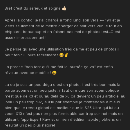
Bref c'est du sérieux et soigné
👍🏻
Après la config' je l'ai chargé a fond lundi soir vers +- 19h et je
viens seulement de le mettre charger ce soir vers 20h le tout en
chipotant beaucoup et en faisant pas mal de photos test...C'est
assez impressionnant !
Je pense qu'avec une utilisation très calme et peu de photos il
peut tenir 3 jours facilement !
😀
✌️
La phrase "bah tant qu'il me fait la journée ça va" est enfin
révolue avec ce modèle !
😃
La ou je suis un peu déçu c'est en photo, il est très bon mais la
partie zoom est un peu juste, il faut dire que son zoom optique
n'est que de x3 et qu'au delà de x6 ça devient un peu artificiel au
look un peu trop "IA", a X10 par exemple je m'attendais a mieux
bien que le rendu global est meilleur que le S25 Ultra qui lui au
zoom X10 n'est pas non plus formidable car trop sur-net mais en
utilisant l'app Expert Raw et un rien d'édition rapide j'obtiens un
résultat un peu plus naturel