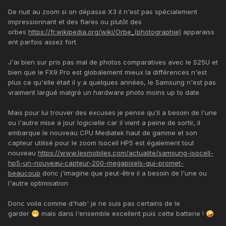
De nuit au zoom si on dépasse X3 il n'est pas spécialement
impressionnant et des flares ou plutôt des
orbes
https://fr.wikipedia.org/wiki/Orbe_(photographie)
apparaiss
ent parfois assez fort
J'ai bien sur pris pas mal de photos comparatives avec le S25U et
bien que le FX9 Pro est globalement mieux la différences n'est
plus ce qu'elle était il y a quelques années, le Samsung n'est pas
vraiment largué malgré un hardware photo moins up to date
Mais pour lui trouver des excuses je pense qu'il a besoin de l'une
ou l'autre mise a jour logicielle car il vient a peine de sortir, il
embarque le nouveau CPU Mediatek haut de gamme et son
capteur utilisé pour le zoom Isocell HP5 est également tout
nouveau
https://www.lesmobiles.com/actualite/samsung-isocell-
hp5-un-nouveau-capteur-200-megapixels-qui-promet-
beaucoup
donc j'imagine que peut-être il a besoin de l'une ou
l'autre optimisation
Donc voila comme d'hab' je ne suis pas certains de le
garder
mais dans l'ensemble excellent puis cette batterie !
😁
🤪