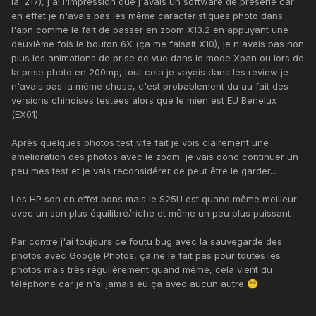
la .217), j'ai l'impression que j'avais un software de présérie car
en effet je n'avais pas les même caractéristiques photo dans
l'apn comme le fait de passer en zoom X13.2 en appuyant une
deuxième fois le bouton 6X (ça me faisait X10), je n'avais pas non
plus les animations de prise de vue dans le mode Xpan ou lors de
la prise photo en 200mp, tout cela je voyais dans les review je
n'avais pas la même chose, c'est probablement du au fait des
versions chinoises testées alors que le mien est EU Benelux
(EX01)
Après quelques photos test vite fait je vois clairement une
amélioration des photos avec le zoom, je vais donc continuer un
peu mes test et je vais reconsidérer de peut être le garder...
Les HP son en effet bons mais le S25U est quand même meilleur
avec un son plus équilibré/riche et même un peu plus puissant
Par contre j'ai toujours ce foutu bug avec la sauvegarde des
photos avec Google Photos, ça ne le fait pas pour toutes les
photos mais très régulièrement quand même, cela vient du
téléphone car je n'ai jamais eu ça avec aucun autre
😵‍💫