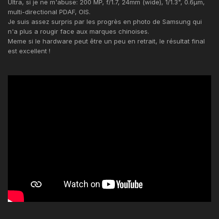
Ultra, si je ne m'abuse: 200 MP, f/1.7, 24mm (wide), 1/1.3", 0.6µm,
multi-directional PDAF, OIS.
Je suis assez surpris par les progrès en photo de Samsung qui
n'a plus a rougir face aux marques chinoises.
Meme si le hardware peut être un peu en retrait, le résultat final
est excellent !