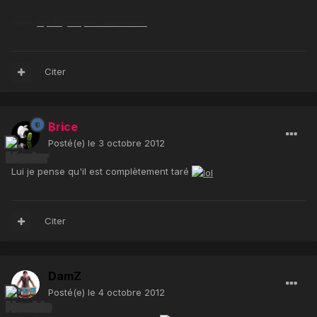
Source :
http://belgium-iphon...ns-de-tim-cook/
Citer
Brice
Posté(e)
le 3 octobre 2012
Lui je pense qu'il est complètement taré
Citer
DamZ
Posté(e)
le 4 octobre 2012