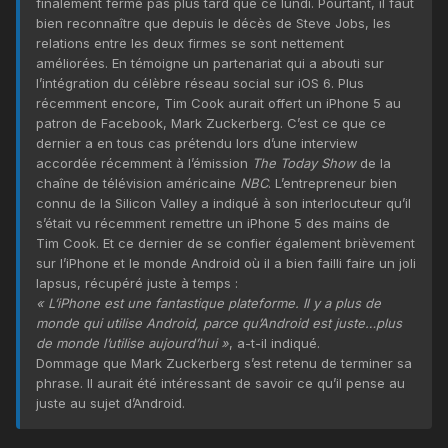
finalement fermé pas plus tard que ce lundi. Pourtant, il faut
bien reconnaître que depuis le décès de Steve Jobs, les
relations entre les deux firmes se sont nettement
améliorées. En témoigne un partenariat qui a abouti sur
l’intégration du célèbre réseau social sur iOS 6. Plus
récemment encore, Tim Cook aurait offert un iPhone 5 au
patron de Facebook, Mark Zuckerberg. C’est ce que ce
dernier a en tous cas prétendu lors d’une interview
accordée récemment à l’émission
The Today Show
de la
chaîne de télévision américaine
NBC
. L’entrepreneur bien
connu de la Silicon Valley a indiqué à son interlocuteur qu’il
s’était vu récemment remettre un iPhone 5 des mains de
Tim Cook. Et ce dernier de se confier également brièvement
sur l’iPhone et le monde Android où il a bien failli faire un joli
lapsus, récupéré juste à temps :
« L’iPhone est une fantastique plateforme. Il y a plus de
monde qui utilise Android, parce qu’Android est juste…plus
de monde l’utilise aujourd’hui »
, a-t-il indiqué.
Dommage que Mark Zuckerberg s’est retenu de terminer sa
phrase. Il aurait été intéressant de savoir ce qu’il pense au
juste au sujet d’Android.