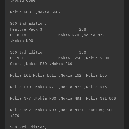
,Nokia 6680 

Nokia 6681 ,Nokia 6682 

S60 2nd Edition,

Feature Pack 3                2.8                 
OS:8.1a              Nokia N70 ,Nokia N72 
,Nokia N90 

S60 3rd Edition               3.0                 
OS:9.1               Nokia 3250 ,Nokia 5500 
Sport ,Nokia E50 ,Nokia E60 

Nokia E61,Nokia E61i ,Nokia E62 ,Nokia E65 

Nokia E70 ,Nokia N71 ,Nokia N73 ,Nokia N75 

Nokia N77 ,Nokia N80 ,Nokia N91 ,Nokia N91 8GB 

Nokia N92 ,Nokia N93 ,Nokia N93i ,Samsung SGH-
i570 

S60 3rd Edition,
