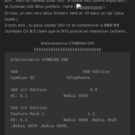
Bon , voici un tableau pour S60 ; à suivre S80 (moins important )
et Symbian UIQ (Mon préféré , héhé !
) .
En bas ,un lien vers deux fichiers .html et .rtf dans un zip ( plus
lisible ).
à mon avis , tu peux sauter S60 v2 et commencer à
S60 V3
(symbian OS
9.1
) bien que le N70 puisse en interesser certains ...
Arboressence SYMBIAN S60
§§§§§§§§§§§§§§§§§§§§§§§§§§§§
Arboressence SYMBIAN S60

S60                           S60 Edition       
Symbian OS             Téléphones

S60 1st Edition                  0.9              
OS: 6.1               Nokia 7650 

S60 1st Edition,

Feature Pack 1                  1.2               
OS: 6.1               Nokia 3600 ,Nokia 3620 
,Nokia 3650 ,Nokia 3660, 
