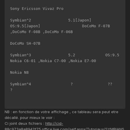
Sony Ericsson Vivaz Pro 

Symbian^2                5.1[Japon]    
OS:9.5[Japon]                  DoCoMo F-07B 
,DoCoMo F-08B ,DoCoMo F-06B 

DoCoMo SH-07B 

Symbian^3                5.2             OS:9.5                      
Nokia C6-01 ,Nokia C7-00 ,Nokia E7-00 

Nokia N8 

Symbian^4                 ?               ??                         
?

NB : en fonction de votre affichage , ce tableau sera peut etre
décallé. pour mieux le voir :
Ci joint deux fichiers :
http://cid-
88c973a8a8942f75.office.live.com/self.aspx/Tutoriaux/SYMBIANS