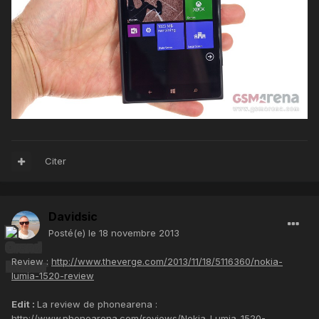
Citer
Davidsic
Posté(e)
le 18 novembre 2013
Review :
http://www.theverge.com/2013/11/18/5116360/nokia-
lumia-1520-review
Edit :
La review de phonearena :
http://www.phonearena.com/reviews/Nokia-Lumia-1520-