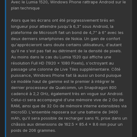
Avec le Lumia 1520, Windows Phone rattrape Android sur le
plan technique
Alors que les écrans ont été progressivement tirés en
longueur pour atteindre jusqu'à 6,3" sous Android, la
plateforme de Microsoft fait un bond de 4,7" à 6" avec les
deux derniers smartphones de Nokia. Un gain de confort
qu'apprécieront sans doute certains utilisateurs, d'autant
qu'il ne s'est pas fait au détriment de la densité de pixels.
Au moins dans le cas du Lumia 1520 qui affiche une
résolution Full HD (1920 x 1080 Pixels), s'octroyant au
passage une colonne de Live Tiles supplémentaire. Côté
puissance, Windows Phone fait là aussi un bond puisque
ce modèle haut de gamme est le premier à intégrer le
dernier processeur de Qualcomm, un Snapdragon 800
cadencé à 2,2 GHz, également très en vogue sur Android.
Celui-ci sera accompagné d'une mémoire vive de 2 Go de
RAM, ainsi que de 32 Go de mémoire interne extensibles via
microSD. L'ensemble reposera sur une batterie de 3400
mAh, qu'il sera possible de recharger sans fil, prise dans un
châssis aux dimensions de 162.5 x 85.4 x 8.6 mm pour un
poids de 206 grammes.