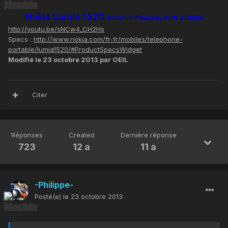
Nokia Lumia 1520
écran 6 Pouces/ APN 20Mpx
http://youtu.be/sNCw4_CH2Hs
Specs :
http://www.nokia.com/fr-fr/mobiles/telephone-
portable/lumia1520/#ProductSpecsWidget
Modifié
le 23 octobre 2013
par OEIL
Citer
Réponses
Created
Dernière réponse
723
12 a
11 a
-Philippe-
Posté(e)
le 23 octobre 2013