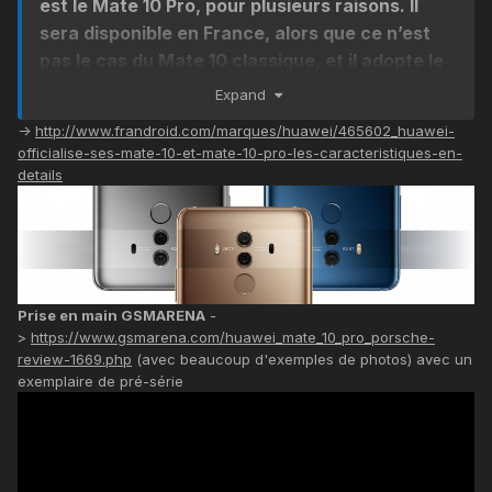
est le Mate 10 Pro, pour plusieurs raisons. Il
sera disponible en France, alors que ce n’est
pas le cas du Mate 10 classique, et il adopte le
format 18:9 si populaire.
Expand
->
http://www.frandroid.com/marques/huawei/465602_huawei-
officialise-ses-mate-10-et-mate-10-pro-les-caracteristiques-en-
details
Prise en main GSMARENA
-
>
https://www.gsmarena.com/huawei_mate_10_pro_porsche-
review-1669.php
(avec beaucoup d'exemples de photos) avec un
exemplaire de pré-série