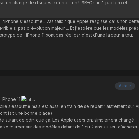
rise en charge de disques externes en USB-C sur l' ipad pro et
l'iPhone s'essouffle... vas falloir que Apple réagisse car sinon cett
rrible si pas d'évolution majeur ... Et j'espère que les modèles pré
totype de l'iPhone 11 sont pas réel car c'est d'une laideur a tout
Auteur
l’iPhone 11
...
le s’essouffle mais est aussi en train de se repartir autrement sur 
sont fait une bonne place)
rde autant de pdm que ça. Les Apple users ont simplement changé
s à se tourner sur des modèles datant de 1 ou 2 ans au lieu d’acheter