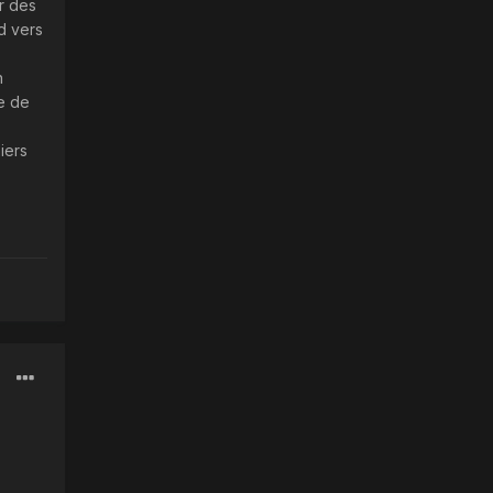
r des
d vers
n
e de
iers