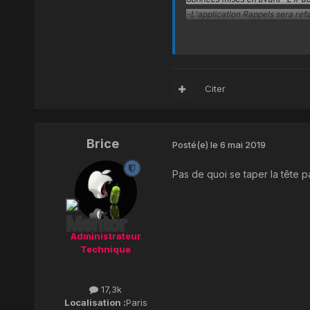
-L'application Rappels sera ref
-Temps d'écran aura le droit à
derniers pourront interdire l'e
-Livres va s'améliorer
-iMessage affichera la photo de 
Citer
-Plans permettra de définir des
-Localiser mes amis et Localis
-Mail va se refaire une beauté 
-Le mode Sommeil aura une meil
Brice
Posté(e)
le 6 mai 2019
-L'application Maison sera refai
-Le HomePod reconnaîtra plusieu
Pas de quoi se taper la tête p
-L'iPad, lui, aura une nouvelle 
-Le système améliorera la prise
Administrateur
Technique
17,3k
Localisation :
Paris