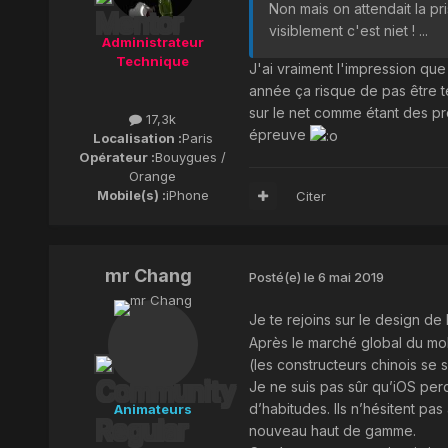
Non mais on attendait la p
visiblement c'est niet ! ...
Administrateur
Technique
J'ai vraiment l'impression que 
année ça risque de pas être te
sur le net comme étant des pro
17,3k
épreuve
Localisation :
Paris
Opérateur :
Bouygues /
Orange
Mobile(s) :
iPhone
Citer
mr Chang
Posté(e)
le 6 mai 2019
Je te rejoins sur le design de 
Après le marché global du mobi
(les constructeurs chinois se 
Je ne suis pas sûr qu’iOS pe
d’habitudes. Ils n’hésitent pa
Animateurs
nouveau haut de gamme.