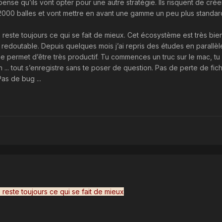
nse qu’ils vont opter pour une autre stratégie. Ils risquent de crée
2000 balles et vont mettre en avant une gamme un peu plus standar
reste toujours ce qui se fait de mieux. Cet écosystème est très bie
 redoutable. Depuis quelques mois j’ai repris des études en parallèl
 permet d’être très productif. Tu commences un truc sur le mac, tu
in ... tout s’enregistre sans te poser de question. Pas de perte de fich
as de bug ...
reste toujours ce qui se fait de mieux