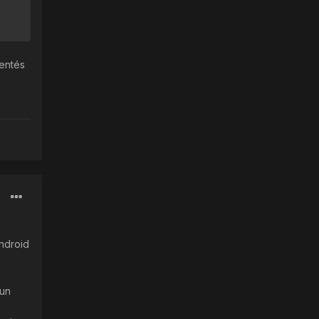
e
sentés
Android
 un