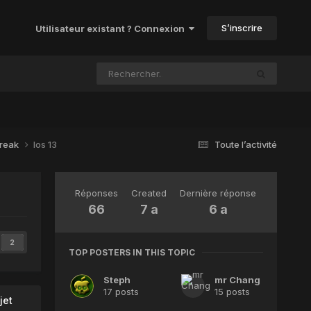
S’inscrire
Utilisateur existant ? Connexion
break
Ios 13
Toute l’activité
Réponses
Created
Dernière réponse
66
7 a
6 a
2
TOP POSTERS IN THIS TOPIC
Steph
mr Chang
17 posts
15 posts
jet