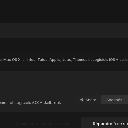
 et Mac OS X
Infos, Tutos, Applis, Jeux, Thèmes et Logiciels iOS + Jail
Share
Abonnés
èmes et Logiciels iOS + Jailbreak
Commencer un nouveau sujet
Répondre à ce su