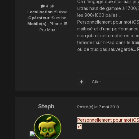
Ca n’engage que moi mais je pe
4,6k
ultras haut de gamme à 1700/
Localisation :
Suisse
les 900/1000 balles ...
Opérateur :
Sunrise
Personnellement pour moi iOS 
Mobile(s) :
iPhone 15
maîtrisé et d’une performance
Pro Max
mon job et cette cohérence me
termines sur l’iPad dans le tra
ou de truc pas sauvegardé... P
Citer
Steph
Posté(e)
le 7 mai 2019
Personnellement pour moi iOS 
+1