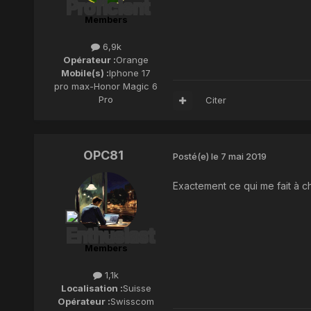
Members
6,9k
Opérateur :
Orange
Mobile(s) :
Iphone 17
pro max-Honor Magic 6
Pro
Citer
OPC81
Posté(e)
le 7 mai 2019
Exactement ce qui me fait à c
Members
1,1k
Localisation :
Suisse
Opérateur :
Swisscom