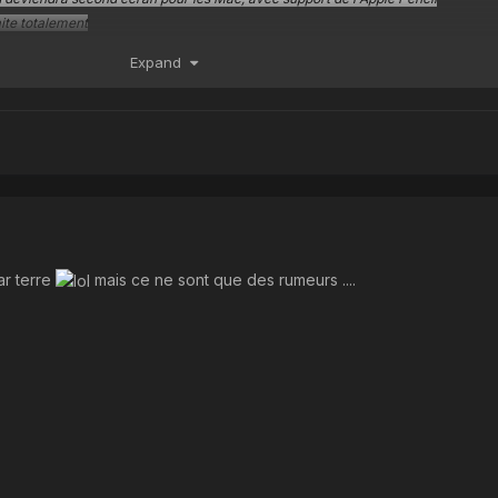
aite totalement
 des améliorations, notamment au niveau du contrôle des parents puisque ces
Expand
nvoi de messages et les appels à certains contacts selon des créneaux horaires
profil et permettra l'envoi d'autocollants d'Animoji
 lieux fréquents et comment s'y rendre plus facilement
er mon iPhone ne seront plus qu'une seule et même application
avec une meilleure gestion des dossiers et la possibilité de muter une conversat
leure compatibilité avec l'Apple Watch
te
rs voix Safari aura le droit à son gestionnaire de téléchargement
ar terre
mais ce ne sont que des rumeurs ....
interface multitâche
 en charge des prothèses auditives