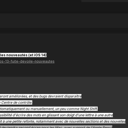
 les nouveautés (et iOS 14)
/ios-13-fuite-devoile-nouveautes
ront améliorées, et des bugs devraient disparaître
Centre de contrôle.
automatiquement ou manuellement, un peu comme Night Shift.
ibilité d'écrire des mots en glissant son doigt d'une lettre à une autre
oit à une petite refonte, notamment avec de nouvelles sections et des nouvelles
 deviendra second écran pour les Mac, avec support de l'Apple Pencil