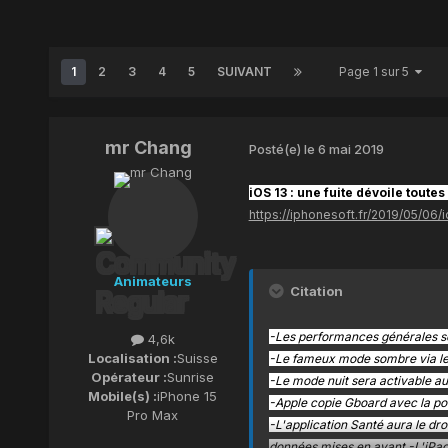
1
2
3
4
5
SUIVANT
Page 1 sur 5
mr Chang
Posté(e)
le 6 mai 2019
i
OS 13 : une fuite dévoile toutes
https://iphonesoft.fr/2019/05/06
Animateurs
Citation
-Les performances générales se
4,6k
Localisation :
Suisse
-Le fameux mode sombre via le 
Opérateur :
Sunrise
-Le mode nuit sera activable 
Mobile(s) :
iPhone 15
-Apple copie Gboard avec la poss
Pro Max
-L'application Santé aura le dr
données mises en avant -L'iPad